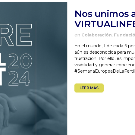
Nos unimos a
VIRTUALINFE
en
Colaboración
,
Fundaci
En el mundo, 1 de cada 6 per
aún es desconocida para mu
frustración. Por ello, es imp
visibilidad y generar concien
#SemanaEuropeaDeLaFertilid
LEER MÁS