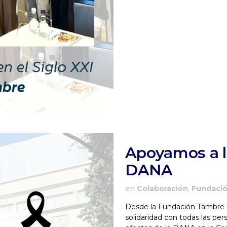
Apoyamos a l
DANA
en
Colaboración
,
Fundaci
Desde la Fundación Tambre 
solidaridad con todas las pe