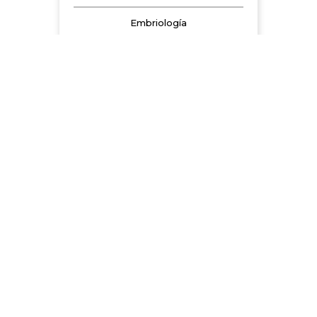
Embriología
EFECTO DEL PLASMA
ENRIQUECIDO EN PLAQUETAS
SOBRE LA CALIDAD
ESPERMÁTICA
Embriología